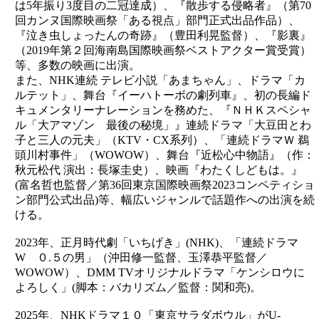
は5年振り3度目の二冠達成）、『散歩する侵略者』（第70
回カンヌ国際映画祭「ある視点」部門正式出品作品）、
『泣き虫しょったんの奇跡』（豊田利晃監督）、『影裏』
（2019年第２回海南島国際映画祭ベストアクター賞受賞）
等、多数の映画に出演。
また、NHK連続 テレビ小説「あまちゃん」、ドラマ「カ
ルテット」、舞台『イーハトーボの劇列車』、初の長編ド
キュメンタリーナレーションを務めた、『ＮＨＫスペシャ
ル「大アマゾン 最後の秘境」』連続ドラマ「大豆田とわ
子と三人の元夫」（KTV・CX系列）、「連続ドラマＷ 鵜
頭川村事件」（WOWOW）、舞台『近松心中物語』（作：
秋元松代 演出：長塚圭史）、映画『わたくしどもは。』
(富名哲也監督／第36回東京国際映画祭2023コンペティショ
ン部門公式出品)等、幅広いジャンルで話題作への出演を続
ける。
2023年、正月時代劇「いちげき」(NHK)、「連続ドラマ
W ０.５の男」（沖田修一監督、玉澤恭平監督／
WOWOW）、DMM TVオリジナルドラマ「ケンシロウに
よろしく」(脚本：バカリズム／監督：関和亮)。
2025年、NHKドラマ１０「東京サラダボウル」がU-