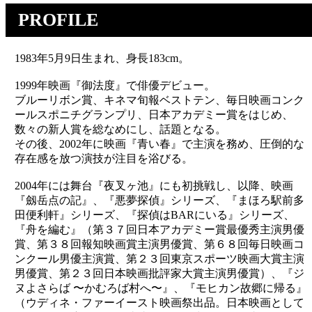
PROFILE
1983年5月9日生まれ、身長183cm。
1999年映画『御法度』で俳優デビュー。
ブルーリボン賞、キネマ旬報ベストテン、毎日映画コンク
ールスポニチグランプリ、日本アカデミー賞をはじめ、
数々の新人賞を総なめにし、話題となる。
その後、2002年に映画『青い春』で主演を務め、圧倒的な
存在感を放つ演技が注目を浴びる。
2004年には舞台『夜叉ヶ池』にも初挑戦し、以降、映画
『劔岳点の記』、『悪夢探偵』シリーズ、『まほろ駅前多
田便利軒』シリーズ、『探偵はBARにいる』シリーズ、
『舟を編む』（第３７回日本アカデミー賞最優秀主演男優
賞、第３８回報知映画賞主演男優賞、第６８回毎日映画コ
ンクール男優主演賞、第２３回東京スポーツ映画大賞主演
男優賞、第２３回日本映画批評家大賞主演男優賞）、『ジ
ヌよさらば 〜かむろば村へ〜』、『モヒカン故郷に帰る』
（ウディネ・ファーイースト映画祭出品。日本映画として