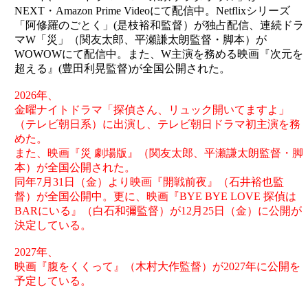
NEXT・Amazon Prime Videoにて配信中。Netflixシリーズ
「阿修羅のごとく」(是枝裕和監督）が独占配信、連続ドラ
マW「災」（関友太郎、平瀬謙太朗監督・脚本）が
WOWOWにて配信中。また、W主演を務める映画『次元を
超える』(豊田利晃監督)が全国公開された。
2026年、
金曜ナイトドラマ「探偵さん、リュック開いてますよ」
（テレビ朝日系）に出演し、テレビ朝日ドラマ初主演を務
めた。
また、映画『災 劇場版』（関友太郎、平瀬謙太朗監督・脚
本）が全国公開された。
同年7月31日（金）より映画『開戦前夜』（石井裕也監
督）が全国公開中。更に、映画『BYE BYE LOVE 探偵は
BARにいる』（白石和彌監督）が12月25日（金）に公開が
決定している。
2027年、
映画『腹をくくって』（木村大作監督）が2027年に公開を
予定している。